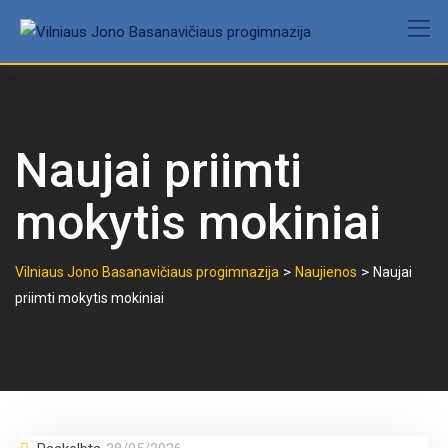
Skip
to
content
Naujai priimti
mokytis mokiniai
>
>
Vilniaus Jono Basanavičiaus progimnazija
Naujienos
Naujai
priimti mokytis mokiniai