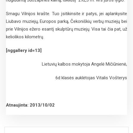
nugludintą Juozapinės kalną, iškilusį 292,3 m. virš jūros lygio.
Smagu Vilnijos krašte. Tuo įsitikinsite ir patys, jei aplankysite
Liubavo muziejų, Europos parką, Čekoniškių verbų muziejų bei
prie Vilnijos ežero esantį skulptūrų muziejų. Visa tai čia pat, už
keliolikos kilometrų.
[nggallery id=13]
Lietuvių kalbos mokytoja Angelė Mičiūnienė,
6d klasės auklėtojas Vitalis Vošterys
Atnaujinta: 2013/10/02