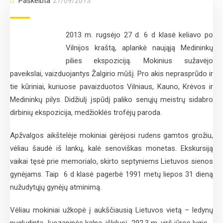
Paskelbta
27/09/2013
2013 m. rugsėjo 27 d. 6 d klasė keliavo po
Vilnijos kraštą, aplankė naująją Medininkų
pilies ekspoziciją. Mokinius sužavėjo
paveikslai, vaizduojantys Žalgirio mūšį. Pro akis neprasprūdo ir
tie kūriniai, kuriuose pavaizduotos Vilniaus, Kauno, Krėvos ir
Medininkų pilys.
Didžiulį įspūdį paliko senųjų meistrų sidabro
dirbinių ekspozicija, medžioklės trofėjų paroda.
Apžvalgos aikštelėje mokiniai gėrėjosi rudens gamtos grožiu,
vėliau šaudė iš lankų, kalė senoviškas monetas. Ekskursiją
vaikai tęsė prie memorialo, skirto septyniems Lietuvos sienos
gynėjams. Taip 6 d klasė pagerbė 1991 metų liepos 31 dieną
nužudytųjų gynėjų atminimą.
Vėliau mokiniai užkopė į aukščiausią Lietuvos vietą – ledynų