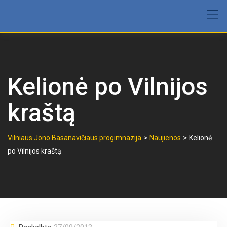
Skip
to
content
Kelionė po Vilnijos
kraštą
>
>
Vilniaus Jono Basanavičiaus progimnazija
Naujienos
Kelionė
po Vilnijos kraštą